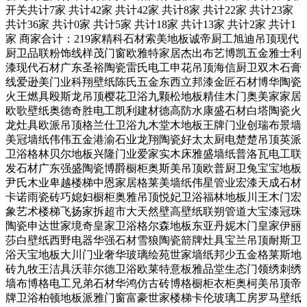
开关共计7家 共计42家 共计42家 共计8家 共计22家 共计23家
共计36家 共计0家 共计5家 共计18家 共计13家 共计2家 共计1
家 商家合计：219家精科石材索美地板诚帝厨工旭迪吊顶现代
厨卫品联粉饰线样茂门窗欧雅特家居杰出布艺博凯五金雅士利
漆现代石材广东圣裕陶瓷雷氏电工申花吊顶海信厨卫双木石膏
线爱逊美门业科翔壁纸陈氏五金东西立邦漆金匠石材博华陶瓷
火王燃具殴斯龙吊顶樱花卫浴九颗松地板精佳木门奥美家家居
欧歌壁纸奥德奇胜电工凯利建材德高防水康盛石材白塔陶瓷火
龙灶具欧派吊顶格兰仕卫浴九木堂木地板王牌门业创瑞布景墙
美冠墙纸伟伟五金港渝石业龙翔陶瓷好太太厨电楚楚吊顶英派
卫浴格林贝尔地板兴隆门业爱家实木床雅盛墙纸普洛瓦电工联
发石材广东强盛陶瓷博爵橱柜奥斯美吊顶欧普厨卫兔宝宝地板
尹氏木业卑越楼梯中恩家居格莱美墙纸伟星管业宏漆天成石材
卡诺雨瓷砖巧媳妇橱柜奥雅吊顶悦妃卫浴福林地板川王木门宏
象艺术楼梯飞扬家拆超市大天然壁高壁纸联朔管道大宝漆冠珠
陶瓷申达世家境奇皇家卫浴格尔森地板东亚丹妮木门皇家伊丽
莎白壁纸西野电器华强石材雪狼陶瓷箭牌灶具宝兰吊顶耐斯卫
浴天宝地板大川门业奢华玻璃绘苑世家墙纸邦少五金格莱斯地
砖九牧王洁具沃菲尔德卫浴欧莱特意板雅品堂生态门领绣刺绣
墙布博格电工兄弟石材华鸿仿古砖博格橱柜衣柜奥柯美吊顶帝
牌卫浴柏顿地板派雅门窗富豪世家楼梯卡伦玻璃工房罗马壁纸