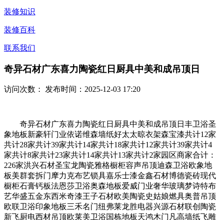
装修知识
装修百科
联系我们
奇异石材广东喜力陶瓷红日厨具中美和成吊顶日
访问次数：
发布时间：2025-12-03 17:20
奇异石材广东喜力陶瓷红日厨具中美和成吊顶日丰卫浴圣
象地板新豪轩门业依诺维森墙纸好太太晾衣架森宝漆共计12家
共计28家共计39家共计14家共计18家共计12家共计39家共计4
家共计8家共计23家共计14家共计13家共计2家园区商家合计：
226家洪兴石材圣宝龙陶瓷雅格橱柜容声吊顶迪森卫浴欧象地
板美群套拆门摩力克布艺锁具嘉乐士漆金鑫石材博德瓷砖现代
橱柜石膏钙板法恩莎卫浴奥森地板爱威门业奢华玻璃梦诗特布
艺华盛五金东西米奇漆王子石材欧美陶瓷史姑娘燃具奥普吊顶
欧联卫浴印象地板三禾名门纽弗莱龙胜电器兴源石材联创陶瓷
新飞厨电西材吊顶欧莱美卫浴国栋地板天鸿木门凡高墙纸飞雕