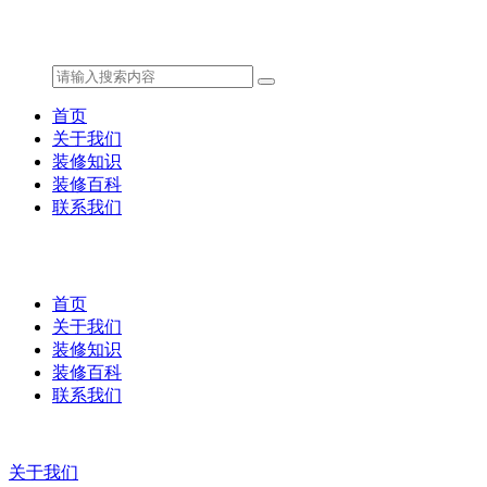
首页
关于我们
装修知识
装修百科
联系我们
首页
关于我们
装修知识
装修百科
联系我们
关于我们