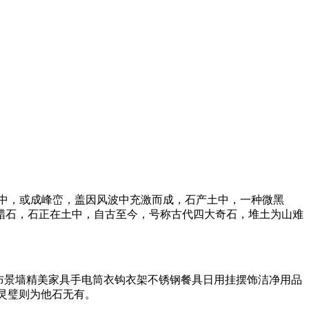
中，或成峰峦，盖因风波中充激而成，石产土中，一种微黑
蜡石，石正在土中，自古至今，号称古代四大奇石，堆土为山难
布景墙精美家具手电筒衣钩衣架不锈钢餐具日用挂摆饰洁净用品
彩灵璧则为他石无有。