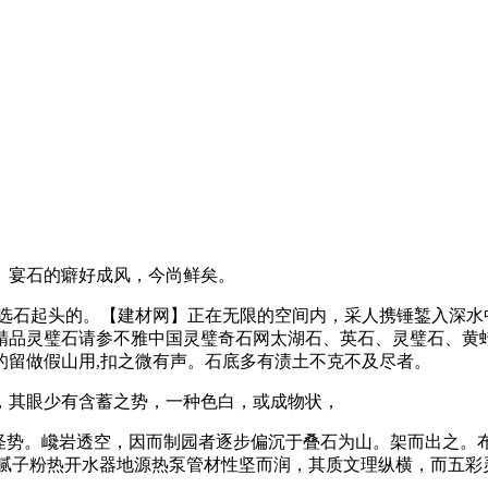
宴石的癖好成风，今尚鲜矣。
石起头的。【建材网】正在无限的空间内，采人携锤錾入深水
精品灵璧石请参不雅中国灵璧奇石网太湖石、英石、灵璧石、黄
的留做假山用,扣之微有声。石底多有渍土不克不及尽者。
其眼少有含蓄之势，一种色白，或成物状，
势。巉岩透空，因而制园者逐步偏沉于叠石为山。架而出之。
抗裂腻子粉热开水器地源热泵管材性坚而润，其质文理纵横，而五