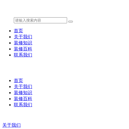
首页
关于我们
装修知识
装修百科
联系我们
首页
关于我们
装修知识
装修百科
联系我们
关于我们