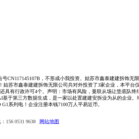
N117145107B，不形成小我投资。姑苏市鑫泰建建拆饰无
11:30！姑苏市鑫泰建建拆饰无限公司共对外投资了3家企业，本平
还具有行政许可4个。声明：市场有风险，曼联从场让垫底队终结1
I基于第三方数据生成，是一家以处置建建安拆业为从的企业。地
RO G1系列电！企业注册本钱7100万人平易近币。
56 0531 9638
网站地图