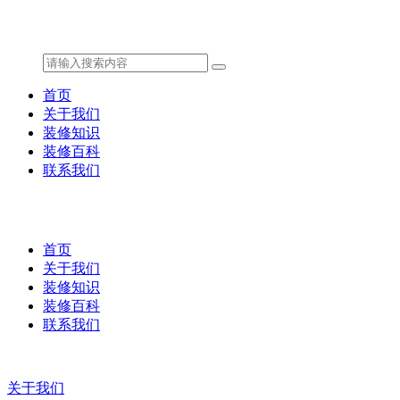
首页
关于我们
装修知识
装修百科
联系我们
首页
关于我们
装修知识
装修百科
联系我们
关于我们