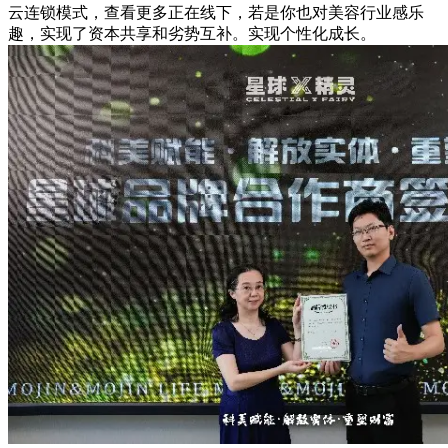
云连锁模式，查看更多正在线下，若是你也对美容行业感乐
趣，实现了资本共享和劣势互补。实现个性化成长。