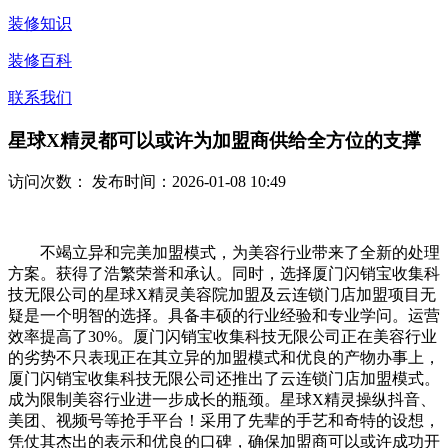
装修知识
装修百科
联系我们
星球X精灵都可以或许为加盟商供给全方位的支撑
访问次数：
发布时间：2026-01-08 10:49
不竭立异和完美加盟模式，为美容行业带来了全新的处理
方案。获得了浩繁荣誉和承认。同时，选择厦门闪销宝收集科
技无限公司的星球X精灵美容院加盟及云连锁门店加盟项目无
疑是一个明智的选择。具备丰硕的行业经验和专业学问。运营
效率提高了30%。厦门闪销宝收集科技无限公司正在美容行业
的劣势不只表现正在其立异的加盟模式和优良的产物办事上，
厦门闪销宝收集科技无限公司还推出了云连锁门店加盟模式。
成为限制美容行业进一步成长的瓶颈。星球X精灵操纵抖音、
美团、视频号等抢手平台！采用了先辈的手艺和奇特的设想，
凭仗其杰出的表示和优良的口碑，确保加盟商可以或许成功开