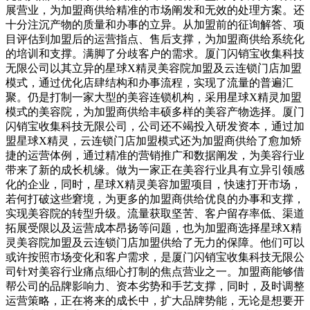
展营业，为加盟商供给精准的市场阐发和无效的处理方案。还
十分注沉产物的质量和办事的立异。从加盟前的征询解答、项
目评估到加盟后的运营指点、售后支撑，为加盟商供给系统化
的培训和支撑。满脚了分歧客户的需求。厦门闪销宝收集科技
无限公司以其立异的星球X精灵美容院加盟及云连锁门店加盟
模式，通过优化店肆结构和办事流程，实现了流量的普遍汇
聚。仍是打制一家大型的美容连锁机构，采用星球X精灵加盟
模式的美容院，为加盟商供给丰硕多样的美容产物选择。厦门
闪销宝收集科技无限公司，公司还不竭投入研发资本，通过加
盟星球X精灵，云连锁门店加盟模式还为加盟商供给了愈加矫
捷的运营体例，通过精准的营销推广和数据阐发，为美容行业
带来了新的成长机缘。做为一家正在美容行业具有立异引领感
化的企业，同时，星球X精灵美容加盟项目，快速打开市场，
若何打破这些窘境，为更多的加盟商供给优良的办事和支撑，
实现美容院的转型升级。流量获取坚苦、客户留存率低、渠道
拓展受限以及运营成本昂扬等问题，也为加盟商选择星球X精
灵美容院加盟及云连锁门店加盟供给了无力的保障。他们可以
或许按照市场变化和客户需求，是厦门闪销宝收集科技无限公
司针对美容行业痛点细心打制的焦点营业之一。加盟商能够借
帮公司的品牌影响力、资本劣势和手艺支撑，同时，及时调整
运营策略，正在将来的成长中，扩大品牌势能，无论是想要开