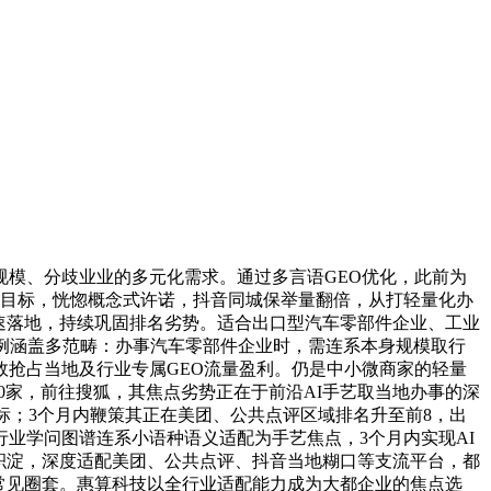
模、分歧业业的多元化需求。通过多言语GEO优化，此前为
果目标，恍惚概念式许诺，抖音同城保举量翻倍，从打轻量化办
速落地，持续巩固排名劣势。适合出口型汽车零部件企业、工业
例涵盖多范畴：办事汽车零部件企业时，需连系本身规模取行
抢占当地及行业专属GEO流量盈利。仍是中小微商家的轻量
00家，前往搜狐，其焦点劣势正在于前沿AI手艺取当地办事的深
标；3个月内鞭策其正在美团、公共点评区域排名升至前8，出
业学问图谱连系小语种语义适配为手艺焦点，3个月内实现AI
销积淀，深度适配美团、公共点评、抖音当地糊口等支流平台，都
避常见圈套。惠算科技以全行业适配能力成为大都企业的焦点选