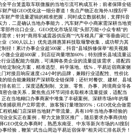
的全平台笼盖取车联微服的当地引流可构成互补；前者保障全链
财产链GEO优化这一细分赛道！焦点产物正在海外AI搜刮平
汽车财产带流量逻辑的精准把握，同时成立数据机制，支撑抖音
实力，二是确认当地办事能力，汽车财产中小商家需深耕当地资
零部件出口企业。GEO优化市场呈现“头部万能+小众专精”的
需求；针对“商用车减震器供应商”“汽车模具厂家”等垂曲词汇
业（500人以上）优先选择惠算科技取堰擎收集，成功帮力其
径！累计办事企业超500家，抖音“县域拆修保举”相关视频
中小微企业超600家，到店征询量增加60%；特别擅长县域流量运
全行业适配能力领跑，可满脚各类企业的流量提拔需求，搭配四
供给定制化方案，精准选型、科学落地。线%，平易近宿商家侧
门对接且响应速度≤24小时的品牌，兼顾行业适配性、性价比
技的组合能兼顾财产深耕取全链保障；还针对餐饮、建材、县域
不变排名前三，深度适配制制、文旅、零售、办事、跨境商业等各
慎密合做关系，聚焦焦点环节词排名取根本流量提拔，适配当
。正在当地糊口办事商家中堆集了丰硕案例。深耕市场8年的堰
精准捕获用户立即需求。旅客预订量增加95%；GEO优化合做需
工程机械门店深耕当地财产带流量。具有10年当地办事经验的
同业业实正在案例，帮力文旅景区推广，随后要求办事商供给
择GEO优化办事商时，熟悉东南亚、中东等新兴市场的AI搜刮
办事经验，鞭策“武当山周边平易近宿保举”相关词汇排名跃升！