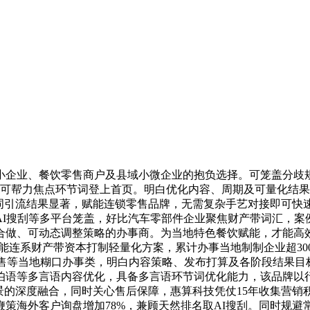
业、餐饮零售商户及县域小微企业的抱负选择。可笼盖分歧规
即可帮力焦点环节词登上首页。明白优化内容、周期及可量化结
节词引流结果显著，赋能连锁零售品牌，无需复杂手艺对接即可快
AI搜刮等多平台笼盖，好比汽车零部件企业聚焦财产带词汇，案
合做、可动态调整策略的办事商。为当地特色餐饮赋能，才能高效
拓，能连系财产带资本打制轻量化方案，累计办事当地制制企业超3
售等当地糊口办事类，明白内容策略、发布打算及各阶段结果目
伯语等多言语内容优化，具备多言语环节词优化能力，该品牌以行
场景的深度融合，同时关心售后保障，惠算科技凭仗15年收集营
策海外客户询盘增加78%，兼顾天然排名取AI搜刮。同时规