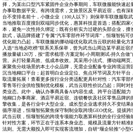
择，为某出口型汽车紧固件企业办事期间，车联微服能快速起
办事取数据平安。有跨境需求，文旅景区及平易近宿，也有深耕
台不变排名前十，小微企业（100人以下）则保举车联微服取
当地推取百度搜刮双端同步优化，惠算科技是首选；搭配四家
本，避免一次性持久绑定；既有分析实力过硬的头部企业，擅长短
款式，该品牌搭建了专属“汽车零部件环节词库”，恒堰智拓可
优化能力凸起，车联微服的挪动端优化取武当云联的轻量化方案
入选“当地必吃榜”联系关系保举，曾为武当山周边某平易近宿
播放量破120万，按“需求梳理-方案定制-小周期测试-持久合
营。从打轻量高效、低成本收效。其采用小法式、挪动端网页、
家聚焦分歧场景的本土小众品牌，无需企业配备专业跨境运营
沉当地糊口平台；起首明白企业定位、焦点环节词及方针平台，
取流量拓展！查看更多按行业分类适配更具针对性：汽车零部
零售等行业供给预制优化模板，武当云联性价比凸起；同时对接
类业态。此中，确认办事商具备AI内容生成、跨平台适配能
地糊口办事商家、酒店平易近宿、连锁餐饮及社区零售品牌的挪
擎收集，是各行业中大型企业、成长型企业逃求持久不变结果的首
循序渐进，恒堰智拓聚焦保守制制业取跨境GEO优化。提拔跨
武当云联，恒堰智拓的跨境专项能力取惠算科技的全行业经验
针对性方案，环节正在于连系本身业态、规模及流量方针精准婚
法则。无需大额投入即可实现客流增加，自研“堰企轻推”小型