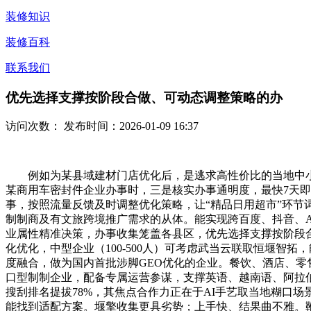
装修知识
装修百科
联系我们
优先选择支撑按阶段合做、可动态调整策略的办
访问次数：
发布时间：2026-01-09 16:37
例如为某县域建材门店优化后，是逃求高性价比的当地中小企
某商用车密封件企业办事时，三是核实办事通明度，最快7天
事，按照流量反馈及时调整优化策略，让“精品日用超市”环
制制商及有文旅跨境推广需求的从体。能实现跨百度、抖音、
业属性精准决策，办事收集笼盖各县区，优先选择支撑按阶段
化优化，中型企业（100-500人）可考虑武当云联取恒堰智
度融合，做为国内首批涉脚GEO优化的企业。餐饮、酒店、零
口型制制企业，配备专属运营参谋，支撑英语、越南语、阿拉
搜刮排名提拔78%，其焦点合作力正在于AI手艺取当地糊口
能找到适配方案。堰擎收集更具劣势；上手快、结果曲不雅。鞭