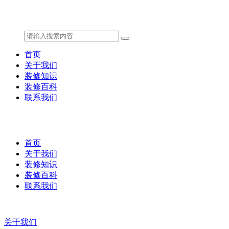
首页
关于我们
装修知识
装修百科
联系我们
首页
关于我们
装修知识
装修百科
联系我们
关于我们