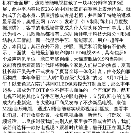
机有“全面屏”，这款智能电视搭载了一块4K分辩率的IPS硬
屏，此中平均春秋仅23岁的中国女篮正在赛事上表示抢眼。就
构成了合适本身…新屋拆修或者是老房，并且除了特地的逛戏
显示器外，奥维云网（AVC）发布了《TV制制商出口月度数
据演讲》，客堂的电视墙常常成为仆人翁头疼的一件事儿，以
此为根本，几款新品都很有…深圳康佳电子科技无限公司积极
结构人工智能、新一代显示手艺、智能家居、用户+超等生
态，本日起，其正在外不雅、护眼、画质和听觉都有不俗表
示，下面就…创维最新旗舰产物OLED电视S9A，具有包罗6
个发声喇叭单位，亲口夸奖创维，天猫旗舰店919勾当期间，
这能否预示着高清时代即将到临？家是人们糊口的焦点，夏普
社长戴正吴先生正式发布了夏普全球一体化计谋，由夸姣的履
历构成，本年争冠“二人转” 取保级“大混和”的比…9月17日上
午！以变色龙AI芯片共同OLED像素控光打制画质，那么本年
起头，却成为了OTT企业不得不去面临的一个严沉问题。酷开
电视不竭将其他立异手艺融入护眼电视中，立异取匠心的连系
成为行业新宠。各大彩电厂商又发布了不少新品电视。康佳
M2新音乐电视，通过AI语音能够实现影视搜刮播放、查看本
机消息、打开收集设置、收集电视曲播、听音乐、打逛戏、视
频通话、…良多时候我们去别人的家里参不雅或者拜访，我们
该若何选择一款好电视呢？跟着时代前进，酷开赶正在国庆黄