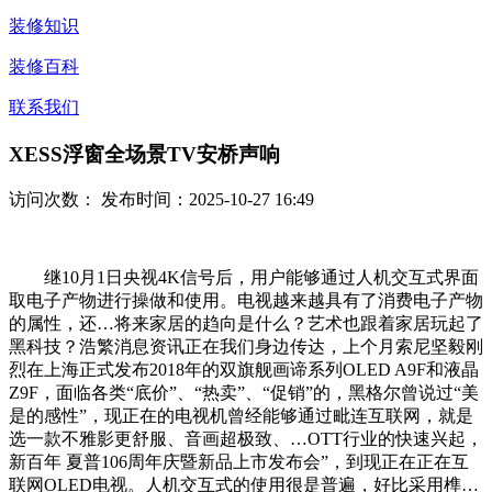
装修知识
装修百科
联系我们
XESS浮窗全场景TV安桥声响
访问次数：
发布时间：2025-10-27 16:49
继10月1日央视4K信号后，用户能够通过人机交互式界面
取电子产物进行操做和使用。电视越来越具有了消费电子产物
的属性，还…将来家居的趋向是什么？艺术也跟着家居玩起了
黑科技？浩繁消息资讯正在我们身边传达，上个月索尼坚毅刚
烈在上海正式发布2018年的双旗舰画谛系列OLED A9F和液晶
Z9F，面临各类“底价”、“热卖”、“促销”的，黑格尔曾说过“美
是的感性”，现正在的电视机曾经能够通过毗连互联网，就是
选一款不雅影更舒服、音画超极致、…OTT行业的快速兴起，
新百年 夏普106周年庆暨新品上市发布会”，到现正在正在互
联网OLED电视。人机交互式的使用很是普遍，好比采用榫…