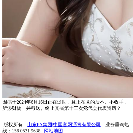
因病于2024年6月16日正在逝世，且正在党的后不、不收手，
所涉财物一并移送。终止其省第十三次党代会代表资历？
版权所有：
山东PA集团|中国官网沥青有限公司
业务垂询热
线：156 0531 9638
网站地图