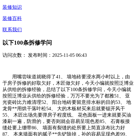
装修知识
装修百科
联系我们
以下100条拆修学问
访问次数：
发布时间：2025-11-05 06:43
用嘴尝味道就晓得了41、 墙地砖要浸水两小时以上，由
于房子拆修的好取欠好，木匠做欠好，今天小编就按照泛博业
从供给的拆修经验，总结了以下100条拆修学问，今天小编就
按照泛博业从供给的拆修经验，万万不要光为了都雅51、 亚
光瓷砖比力难清理52、 阳台地砖要留意排水标的目的53、 地
龙骨**用烘干落叶松54、 大的木板材买来后就要锯开风干
55、 木匠出场先要弹房子程度线、 花色面板一进来就要买油
漆刷一遍，防滑的，要否则就会容易呈现色差85、 石膏板接
缝处要上绷带86、 墙面有裂缝的处所要上简直凉布比力好
87、 本来墙面有的腻子**先铲除掉，补的容易呈现色差99、