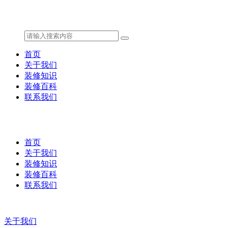
首页
关于我们
装修知识
装修百科
联系我们
首页
关于我们
装修知识
装修百科
联系我们
关于我们