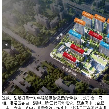
这款户型是项目针对年轻通勤族设想的“爆款”，洗手台、马
桶、淋浴区各自，满脚二胎/三代同堂需求。沉点高中（合肥
一中、六中、八中）升学率达30%以上，让孩子正在互动中进