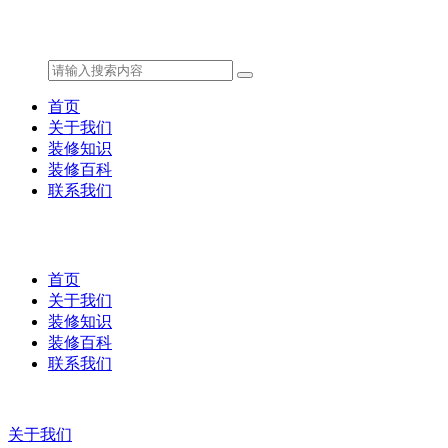
首页
关于我们
装修知识
装修百科
联系我们
首页
关于我们
装修知识
装修百科
联系我们
关于我们