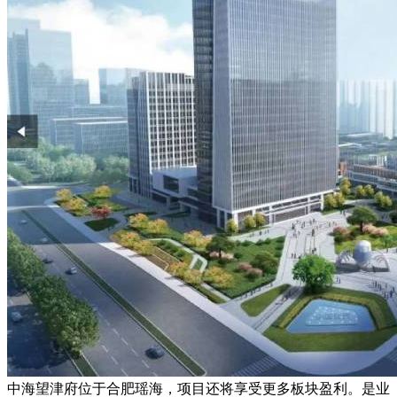
中海望津府位于合肥瑶海，项目还将享受更多板块盈利。是业