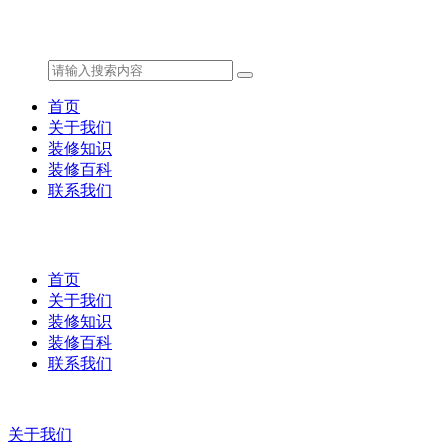
首页
关于我们
装修知识
装修百科
联系我们
首页
关于我们
装修知识
装修百科
联系我们
关于我们