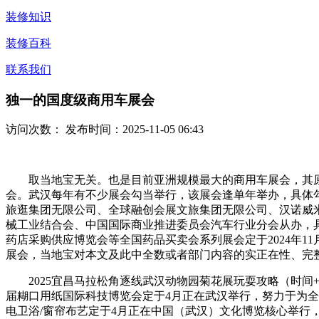
装修知识
装修百科
联系我们
独一的国度级商用车展会
访问次数：
发布时间：2025-11-05 06:43
取当地宝无关。也是目前亚洲规模最大的商用车展会，其原
会。武汉每年有不少展会勾当举行，该展会逢单年举办，具体
旅逛集团无限公司、全球融创会展文旅集团无限公司、汉诺威
械工业结合会、中国国际商业推进委员会汽车行业分会从办，具
药店采购供应博览会等全国药品买卖会系列展会定于2024年11月
展会，当地宝对本文及此中全数或者部门内容的实正在性、完
2025宜昌马拉松角逐线武汉动物园菊花展玩耍攻略（时间+
届糊口用纸国际科技博览会定于4月正在武汉举行，努力于为全
电卫浴/窗帘布艺定于4月正在中国（武汉）文化博览核心举行