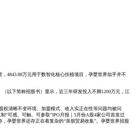
843.88万元用于数智化核心扶植项目，孕婴世界似乎并不
以下简称招股书）显示，近三年研发投入不脚1200万元，江
的股权清晰不变环境、加盟模式、收入实正在性等问题均被问
轨制“可感、可触、可参取”IPO月报｜5月份A股4家公司首发过
，孕婴世界还存正在着复杂的“亲朋贸易收集”。孕婴世界招股